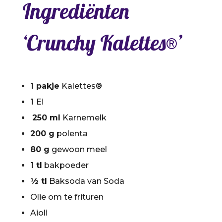
Ingrediënten
‘Crunchy Kalettes®’
1 pakje
Kalettes®
1
Ei
250 ml
Karnemelk
200 g
polenta
80 g
gewoon meel
1 tl
bakpoeder
½ tl
Baksoda van Soda
Olie om te frituren
Aioli