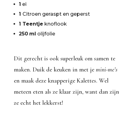
1
ei
1
Citroen geraspt en geperst
1 Teentje
knoflook
250
ml
olijfolie
Dit gerecht is ook superleuk om samen te
maken. Duik de keuken in met je
mini-me’s
en maak deze knapperige Kalettes. Wel
meteen eten als ze klaar zijn, want dan zijn
ze echt het lekkerst!