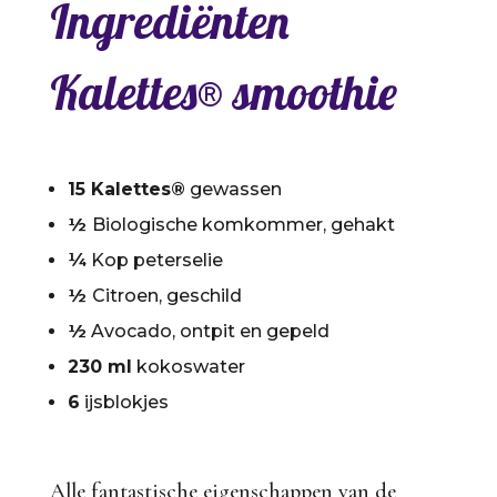
Ingrediënten
Kalettes® smoothie
15 Kalettes®
gewassen
½
Biologische komkommer,
gehakt
¼
Kop peterselie
½
Citroen,
geschild
½
Avocado, ontpit en gepeld
230 ml
kokoswater
6
ijsblokjes
Alle fantastische eigenschappen van de